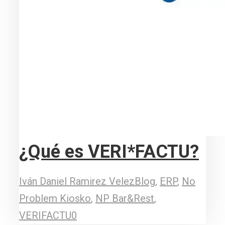
¿Qué es VERI*FACTU?
Iván Daniel Ramirez Velez
Blog
,
ERP
,
No
Problem Kiosko
,
NP Bar&Rest
,
VERIFACTU
0