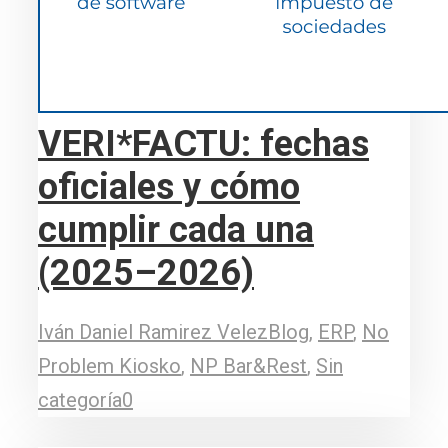
VERI*FACTU: fechas
oficiales y cómo
cumplir cada una
(2025–2026)
Iván Daniel Ramirez Velez
Blog
,
ERP
,
No
Problem Kiosko
,
NP Bar&Rest
,
Sin
categoría
0