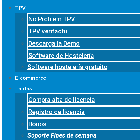
TPV
No Problem TPV
TPV verifactu
Descarga la Demo
Software de Hostelería
Software hostelería gratuito
E-commerce
Tarifas
Compra alta de licencia
Registro de licencia
Bonos
Soporte Fines de semana