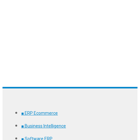
trabajo o departamento de la empresa.
Además podrás controlar una agenda
comercial individual por cada empleado y
otra general para toda la empresa.
Posibilidad de imprimir un carné para el
personal para fichar y controlar las horas
de trabajo.
■ ERP Ecommerce
■ Business Intelligence
■ Software ERP