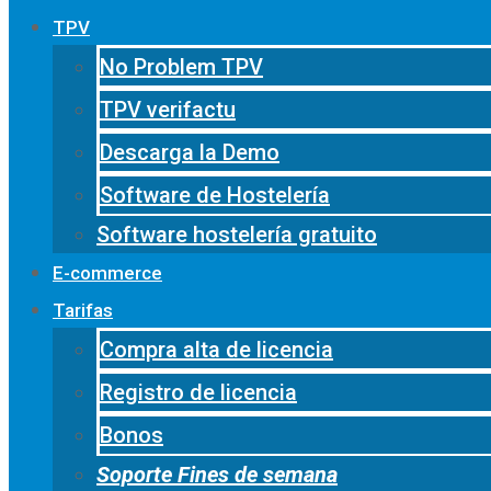
TPV
No Problem TPV
TPV verifactu
Descarga la Demo
Software de Hostelería
Software hostelería gratuito
E-commerce
Tarifas
Compra alta de licencia
Registro de licencia
Bonos
Soporte Fines de semana