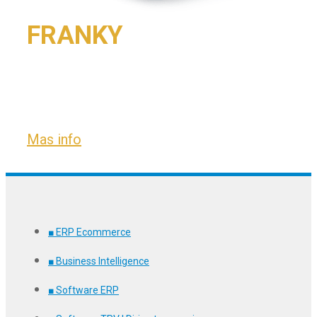
FRANKY
¿Tienes una franquicia o cadena de
tiendas? Sincroniza todo
Mas info
■ ERP Ecommerce
■ Business Intelligence
■ Software ERP