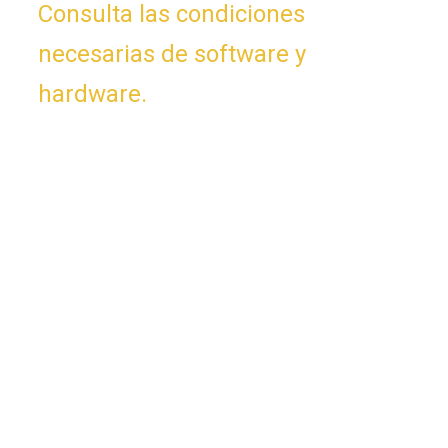
Consulta las condiciones
necesarias de software y
hardware.
App compatible con IOS o Android.
Requiere el software básico No
Problem Bar&Rest y módulo de
comunicación para enlazar.
Necesita una licencia por cada Smart
TV o tableta.
Se recomienda adquirir el módulo de
Comanda para un completo
funcionamiento.