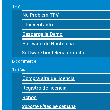
TPV
No Problem TPV
TPV verifactu
Descarga la Demo
Software de Hostelería
Software hostelería gratuito
E-commerce
Tarifas
Compra alta de licencia
Registro de licencia
Bonos
Soporte Fines de semana